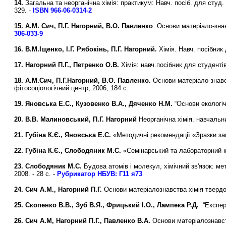
14.
Загальна та неорганічна хімія: практикум: Навч. посіб. для студ. 
329. -
ISBN 966-06-0314-2
15.
А.М. Сич, П.Г. Нагорний, В.О. Павленко
. Основи матеріало-знав
306-033-9
16.
В.М.Іщенко, І.Г. Рябокінь, П.Г. Нагорний.
Хімія. Навч. посібник 
17. Нагорний П.Г., Петренко О.В.
Хімія: навч.посібник для студентів
18. А.М.Сич, П.Г.Нагорний, В.О. Павленко.
Основи матеріало-знавст
фітосоціологічний центр, 2006, 184 с.
19. Яновська Е.С., Кузовенко В.А., Дяченко Н.М.
“Основи екологіч
20. В.В. Малиновський, П.Г. Нагорний
Неорганічна хімія. навчальн
21. Губіна К.Є., Яновська Е.С.
«Методичні рекомендації «Зразки завд
22. Губіна К.Є., Слободяник М.С.
«Семінарський та лабораторний кур
23. Слободяник М.С.
Будова атомів і молекул, хімічний зв'язок: мето
2008. - 28 с. -
Рубрикатор НБУВ:
Г11 я73
24. Сич А.М., Нагорний П.Г.
Основи матеріалознавства хімія твердого
25. Скопенко В.В., Зуб В.Я., Фрицький І.О., Лампека Р.Д.
“Експери
26. Сич А.М, Нагорний П.Г., Павленко В.А.
Основи матеріалознавства