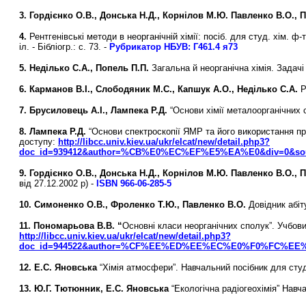
3.
Гордієнко О.В., Донська Н.Д., Корнілов М.Ю. Павленко В.О.,
4.
Рентгенівські методи в неорганічній хімії: посіб. для студ. хім. ф-т
іл. - Бібліогр.: с. 73. -
Рубрикатор НБУВ:
Г461.4 я73
5.
Неділько С.А.,
Попель П.П.
Загальна й неорганічна хімія. Задачі 
6.
Карманов В.І., Слободяник М.С., Капшук А.О., Неділько С.А.
Р
7.
Брусиловець А.І., Лампека Р.Д.
“Основи хімії металоорганічних с
8.
Лампека Р.Д.
“Основи спектроскопії ЯМР та його використання пр
доступу:
http://libcc.univ.kiev.ua/ukr/elcat/new/detail.php3?
doc_id=939412&author=%CB%E0%EC%EF%E5%EA%E0&div=0&sourc
9.
Гордієнко О.В., Донська Н.Д., Корнілов М.Ю. Павленко В.О.,
від 27.12.2002 р) -
ISBN 966-06-285-5
10.
Симоненко О.В., Фроленко Т.Ю., Павленко В.О.
Довідник абіту
11.
Пономарьова В.В. “
Основні класи неорганічних сполук”. Учбовий
http://libcc.univ.kiev.ua/ukr/elcat/new/detail.php3?
doc_id=944522&author=%CF%EE%ED%EE%EC%E0%F0%FC%EE%E2%E
12.
Е.С. Яновська
“Хімія атмосфери”. Навчальний посібник для студ
13.
Ю.Г. Тютюнник, Е.С. Яновська
“Екологічна радіогеохімія” Навч