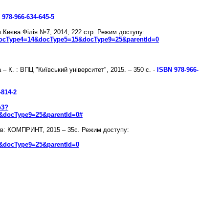
 978-966-634-645-5
м.Києва.Філія №7, 2014, 222 стр.
Режим доступу:
docType4=14&docType5=15&docType9=25&parentId=0
– К. : ВПЦ "Київський університет", 2015. – 350 с. -
ISВN 978-966-
-814-2
p3?
ocType9=25&parentId=0#
Київ: КОМПРИНТ, 2015 – 35с.
Режим доступу:
ocType9=25&parentId=0