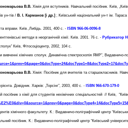
 Пономарьова В.В.
Хімія для вступників. Навчальний посібник. Київ, „Київ
ів ун-тів /
В. І. Карманов [і др.]
; Київський національний ун-т ім. Тараса 
та вправи. Київ.,Либідь. 2001, 400 с. -
ISBN 966-06-0096-8
ентгенівські методи в неорганічній хімії. Київ. 2001. 76 с. -
Рубрикатор Н
полук” Київ, Фітосоціоцентр, 2002, 104 с.
и вивченні хімічних сполук. Динамічна спектроскопія ЯМР”, Видавничо-пол
e=1&prev=0&page=0&docType=24&docType1=8&docType2=17&docTy
 Пономарьова В.В.
Хімія: Посібник для вчителів та старшокласників. Навч
рієнта. Довідник. Харків: „Торсінг”, 2003, 400 с.
-
ISBN 966-670-179-0
 посібник з хімії для студентів нехімічних спеціальностей // Київ, “Київ
0&div=0&source=1&prev=0&page=0&docType4=14&docType5=15&d
ентів хімічного факультету. К.: Видавничо-поліграфічний центр “Київський
альний посібник. К.: Видавничо-поліграфічний центр “Київський університе