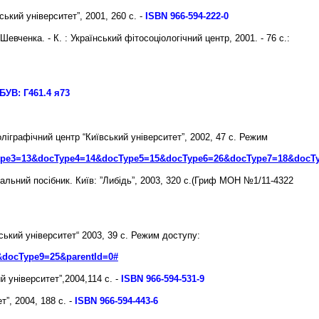
ський університет”, 2001, 260 с.
-
ISBN 966-594-222-0
Шевченка. - К. : Український фітосоціологічний центр, 2001. - 76 с.:
БУВ:
Г461.4 я73
іграфічний центр “Київський університет”, 2002, 47 с.
Режим
pe3=13&docType4=14&doc
Type5=15&docType6=26&docType7=18&docTy
альний посібник. Київ: ”Либідь”, 2003, 320 с.(Гриф МОН №1/11-4322
ський університет“ 2003, 39 c.
Режим доступу:
ocType9=25&parentId=0#
 університет”,2004,114 с. -
ISBN 966-594-531-9
т”, 2004, 188 с.
-
ISBN 966-594-443-6