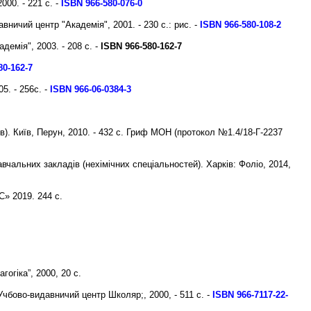
000. - 221 с. -
ISBN 966-580-076-0
вничий центр "Академія", 2001. - 230 с.: рис. -
ISBN 966-580-108-2
адемія", 2003. - 208 с. -
ISBN 966-580-162-7
80-162-7
5. - 256с. -
ISBN 966-06-0384-3
). Київ, Перун, 2010. - 432 с. Гриф МОН (протокол №1.4/18-Г-2237
вчальних закладів (нехімічних спеціальностей). Харків: Фоліо, 2014,
С» 2019. 244 с.
гогіка”, 2000, 20 с.
Учбово-видавничий центр Школяр;, 2000, - 511 с. -
ISBN 966-7117-22-