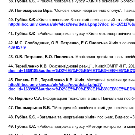
38. Губіна К.Є.
«Робоча програма з курсу «Хімія з основами біогеохі
39. Пономарьова Віра.
“Основні класи неорганічних сполук”. Навч
40. Губіна К.Є
.«Хімія з основами біогеохімії семінарський та лабор
http://libcc.univ.kiev.ua/ukr/elcat/new/detail.php3?doc_id=
41. Губіна К.Є
. «Робоча програма з курсу «Хімія металоорганічних 
42.
М.С. Слободяник, О.В. Петренко, Е.С.Яновська
Хімія з основа
439-857-9
43. О.В. Петренко, В.О. Павленко.
Моніторинг довкілля: навч.посібн
44. Теребіленко К.В.
Окисно-відновні реакції., Київ:КОМПРИНТ, 201
doc_id=1669185&author=%D2%E5%F0%E5%E1%B3%EB%E5%ED%EA%
45.
Попель П.П., Теребіленко К.В.
Хімія. Методичні вказівки до ви
http://libcc.univ.kiev.ua/ukr/elcat/new/detail.php3?
doc_id=1639905&author=%D2%E5%F0%E5%E1%B3%EB%E5%ED%EA%
46. Неділько С.А.
Інформаційні технології в хімії. Навчальний посібн
47. Пономарьова В.В.
“
Методичний посібник з хімії для нехімічних 
48. Губіна К.Є.
«Загальна та неорганічна хімія» посібник, Вид-во: «З
49.
Губіна К.Є.
«Робоча програма з курсу «Методи контролю та моніт