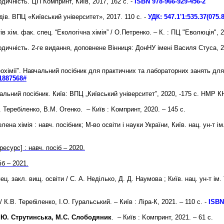
дичність. ЦП Компринт, Київ, 2017, 162 с. -
ISBN 978-966-929-456-2
в. ВПЦ «Київський університет», 2017. 110 с. -
УДК:
547.1'1:535.37(075.8
 хім. фак. спец. “Екологічна хімія” / О.Петренко. – К. : ПЦ "Еволюція", 2
дичність. 2-ге видання, доповнене Вінниця: ДонНУ імені Василя Стуса, 2
еохімії”. Навчальний посібник для практичних та лабораторних занять для
=1887568#
альний посібник. Київ: ВПЦ „Київський університет”, 2020, -175 с. НМР КН
. Теребіленко, В.М. Огенко. – Київ : Kомпринт, 2020. – 145 с.
лена хімія
: навч. посібник; М-во освіти і науки України, Київ. нац. ун-т і
есурс] : навч. посіб – 2020.
іб – 2021.
ец. закл. вищ. освіти / С. А. Неділько, Д. Д. Наумова ; Київ. нац. ун-т ім.
 К.В. Теребіленко, І.О. Гуральський. – Київ : Ліра-К, 2021. – 110 с. -
ISBN 
Н.Ю. Струтинська, М.С. Слободяник
. – Київ : Kомпринт, 2021. – 61 с.