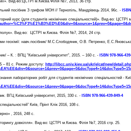
мії». Вид-во:ЦСТРІ м.Києва.Філія №7, 2013, 36 стр.
альний посібник З грифом МОН // Тернопіль, Мандрівець 2014, 96с.
-
ISВN
аторний курс (для студентів нехімічних спеціальностей)». Вид-во: ЦСТРІ 
1651176&author=%C3%F3%E1%B3%ED%E0&div=0&source=1&prev=0&page=0&
сполук». Вид-во: ЦСТРІ м.Києва. Філія №7, 2014, 24 стр.
ми геохімії: навч.посібник/ М.С.Слободяник, О.В. Петренко, Е.С.Яновська 
ик/ – К. : ВПЦ "Київський університет", 2015. – 160 с. -
ISВN 978-966-439
5 – 81 с.
Режим доступу:
http://libcc.univ.kiev.ua/ukr/elcat/new/detail.ph
EE&div=0&source=1&prev=0&page=0&docType4=14&docType5=15&d
конання лабораторних робіт для студентів нехімічних спеціальностей - 
EE&div=0&source=1&prev=0&page=0&docType4=14&docType5=15&d
ик. ВГЦ Київський університет, 2015, 330 с. -
ISBN 978-966-439-849-4
спеціальностей” Київ, Прінт Клік 2016, 108 с.
ерно» , 2016, 248 с.
орингу довкілля». Вид-во: ЦСТРІ м.Києва. Філія №7, 2016 стр. 25.