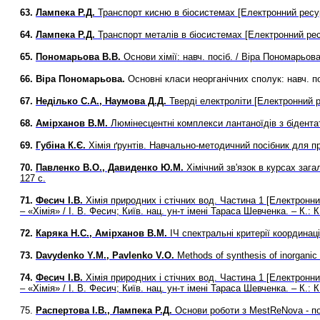
63.
Лампека Р.Д.
Транспорт кисню в біосистемах [Електронний ресурс
64.
Лампека Р.Д.
Транспорт металів в біосистемах [Електронний ресу
65.
Пономарьова В.В.
Основи хімії
:
навч. посіб. / Віра Пономарьова
66.
Віра Пономарьова.
Основні класи неорганічних сполук:
навч. п
67.
Неділько С.А., Наумова Д.Д.
Тверді електроліти [Електронний ре
68.
Амірханов
В.М.
Люмінесцентні комплекси лантаноїдів
з бідент
69.
Губіна К.Є.
Хімія ґрунтів. Навчально-методичний посібник для пр
70.
Павленко В.О., Давиденко Ю.М.
Хімічний зв'язок в курсах зага
127 с.
71.
Фесич І.В.
Хімія природних і стічних вод. Частина 1
[Електронни
– «Хімія» / І. В. Фесич; Київ. нац. ун-т імені Тараса Шевченка. – К.:
72.
Каряка Н.С., Амірханов В.М.
ІЧ cпектpaльнi критерії координац
73.
Davydenko Y.M., Pavlenko V.O.
Methods of synthesis of inorganic 
74.
Фесич І.В.
Хімія природних і стічних вод. Частина 1
[Електронни
– «Хімія» / І. В. Фесич; Київ. нац. ун-т імені Тараса Шевченка. – К.:
75.
Распертова
І.В.
, Лампека
Р.Д.
Основи роботи з MestReNova - по