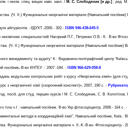
хім. і нехім. спец. вищих навч. закл. /
М. С. Слободяник [и др.]
; ред. М.
ства. (Ч. ІІ.) Функціональні неорганічні матеріали (Навчальний посібник) 
для абітурієнтів. -УДУХТ.-2005.- 302.-
I
SBN 946-438-645-5
 нехімічних спеціальностей/ Нагорний П.Г., Петренко О.В.- К.: В-во Фітосо
ва. (Ч. ІІ.) Функціональні неорганічні матеріали (Навчальний посібник) 
ного менеджменту та аудиту” К.: Видавничо-поліграфічний центр “Київськ
ий посібник
.
-В-во КНТЕУ .- 2007.-184. -
ISBN 966-629-058-8
ань модульних контрольних робіт з курсу «Неорганічна хімія» (для студе
с з неорганічної хімії (скорочений конспект)», 2007, 190 с. -
Рубрикато
д. посіб. для студ. перших курсів / М. С. Слободяник, С. В. Колотілов, К. 
 тіла ч.І : навчальний посібник. В-во Укр.фітосоціоцентр, 2008.- 164 c. -
ментальні методи в координаційній хімії”, Навчальний посібник, Київ.: В
. Функціональні неорганічні матеріали ч. ІІ.-К.-В-во.-Фітосоціоцентр.- 2