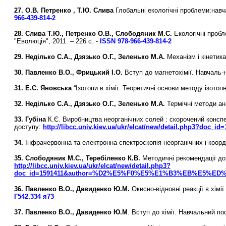
27. О.В. Петренко , Т.Ю. Слива
Глобальні екологічні проблеми:навча
966-439-814-2
28. Слива Т.Ю., Петренко О.В., Слободяник М.С.
Екологічні пробл
"Еволюція", 2011. – 226 с. -
ISSN 978-966-439-814-2
29. Неділько С.А.,
Дзязько О.Г., Зеленько М.А.
Механізм і кінетик
30. Павленко В.О., Фрицький І.О.
Вступ до магнетохімії. Навчаль-ни
31. Е.С. Яновська
“Ізотопи в хімії. Теоретичні основи методу ізотоп
32. Неділько С.А.,
Дзязько О.Г., Зеленько М.А.
Термічні методи ана
33. Губіна
К.Є. Виробництва неорганічних солей : скорочений конспек
доступу:
http://libcc.univ.kiev.ua/ukr/elcat/new/detail.php3
34.
Інфрачервонна та електронна спектроскопія неорганічних і коор
35. Слободяник М.С., Теребіленко К.В.
Методичні рекомендації до 
http://libcc.univ.kiev.ua/ukr/elcat/new/detail.php3?
doc_id=1591411&author=%D2%E5%F0%E5%E1%B3%EB%E5%ED%EA%
36. Павленко В.О., Давиденко Ю.М.
Окисно-відновні реакції в хімі
Г542.334 я73
37. Павленко В.О., Давиденко Ю.М
. Вступ до хімії. Навчальний по