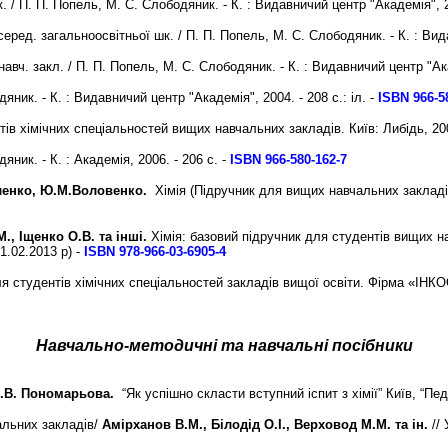
к. / П. П. Попель, М. С. Слободяник. - К
. : Видавничий центр "Академія", 2
еред. загальноосвітньої шк. / П. П. Попель, М. С. Слободяник. - К. : Вида
 навч. закл. / П. П. Попель, М. С. Слободяник. - К. : Видавничий центр "Ак
яник. - К. : Видавничий центр "Академія", 2004. - 208 с.: іл. -
ISBN 966-5
ів хімічних спеціальностей вищих навчальних закладів. Київ: Либідь, 200
яник. - К. : Академія, 2006. - 206 с. -
ISBN 966-580-162-7
вленко, Ю.М.Воловенко.
Хімія (Підручник для вищих навчальних закладів
., Іщенко О.В. та інші.
Хімія: базовий підручник для студентів вищих на
1.02.2013 р) -
ISBN 978-966-03-6905-4
я студентів хімічних спеціальностей закладів вищої освіти. Фірма «ІНКО
Навчально-методичні та навчальні посібники
В.В. Пономарьова.
“Як успішно скласти вступний іспит з хімії” Київ, “Педа
альних закладів/
Амірханов В.М., Білодід О.І., Верховод М.М. та ін.
// 