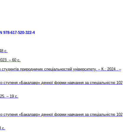
N 978-617-520-322-4
48 c.
23. – 60 с.
я студентів природничих спеціальностей університету. – К.: 2024 . –
ого ступеня «Бакалавр» денної форми навчання за спеціальністю 102
25.
– 19 с.
ого ступеня «Бакалавр» денної форми навчання за спеціальністю 102
3 с.