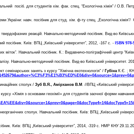
льний посіб. для студентів хім. фак. спец. “Екологічна хімія” / О.В. Пет
еми України: навч. посібник для студ. хім. ф-ту спец. „Екологічна хімія
а твердофазних реакцій. Навчально-методичний посібник. Вид-во Київський
й посібник. Київ: ВПЦ „Київський університет”, 2012, -167 с. -
ISBN 978-9
них міток”. Навчальний посібник. К.: Видавничо-поліграфічний центр “Київс
лізу. Навчально-методичний посібник. Вид-во Київський університет. 201
т семінарських занять з курсу "Хімічна екотехнологія" /
Губіна
К.Є. ; К
?doc_id=1452679&author=%C3%F3%E1%B3%ED%E0&div=0&source=1&prev=0
динаційних сполук /
Зуб В.Я., Амірханов В.М
. //ВПЦ «Київський університ
курсу «Хімія з основами геохімії» для студентів заочної форми навчання
EE&div=0&source=1&prev=0&page=0&docType4=14&docType5=15&d
ї неорганічних сполук. Навчальний посібник. Київ: ВПЦ „Київський універс
сібник. Київ: ВПЦ „Київськ
ий університет”, 2014, -319 с. НМР КНУ 29.11.2