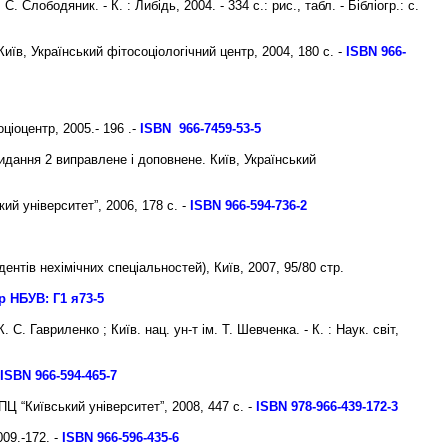
 С. Слободяник. - К. : Либідь, 2004. - 334 с.: рис., табл. - Бібліогр.: с.
Київ, Український фітосоціологічний центр, 2004, 180 с.
-
ISBN 966-
ціоцентр, 2005.- 196 .-
I
SВN 966-7459-53-5
Видання 2 виправлене і доповнене. Київ, Український
ий університет”, 2006, 178 с.
-
ISBN 966-594-736-2
нтів нехімічних спеціальностей), Київ, 2007, 95/80 стр.
р НБУВ:
Г1 я73-5
С. Гавриленко ; Київ. нац. ун-т ім. Т. Шевченка. - К. : Наук. світ,
ISBN 966-594-465-7
ПЦ “Київський університет”, 2008, 447 с.
-
ISBN 978-966-439-172-3
009.-172. -
ISBN 966-596-435-6