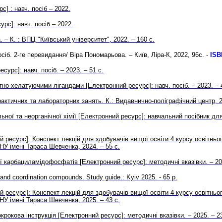
] : навч. посіб – 2022.
рс]: навч. посіб – 2022.
. – К. : ВПЦ "Київський університет", 2022. – 160 с.
осіб. 2-ге перевидання/ Віра Пономарьова. – Київ, Ліра-К, 2022, 96с. -
ISB
сурс]: навч. посіб. – 2023. – 51 c.
атно-хелатуючими лігандами
[Електронний ресурс]: навч. посіб.
– 2023. – 
актичних та лабораторних занять. К.: Видавнично-поліграфічний центр, 20
льної та неорганічної хімії [Електронний ресурс]: навчальний посібник дл
й ресурс]:
Конспект лекцій
для здобувачів вищої освіти 4 курсу освітнь
 КНУ імені Тараса Шевченка, 2024. – 55 с.
ії карбациламідофосфатів [Електронний ресурс]: методичні вказівки.
–
20
and coordination compounds. Study guide.: Kyiv 2025. - 65 p.
й ресурс]:
Конспект лекцій
для здобувачів вищої освіти 4 курсу освітнь
 КНУ імені Тараса Шевченка, 2025. – 43 с.
крокова інструкція [Електронний ресурс]: методичні вказівки.
–
2025.
– 2