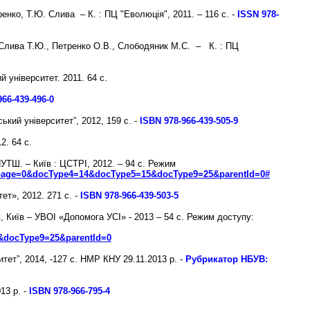
ренко, Т.Ю. Слива – К. : ПЦ "Еволюція", 2011. – 116 с. -
ISSN 978-
”/ Слива Т.Ю., Петренко О.В., Слободяник М.С. – К. : ПЦ
 університет. 2011. 64 с.
66-439-496-0
ький університет”, 2012, 159 с. -
ISBN 978-966-439-505-9
2. 64 с.
НУТШ. – Київ : ЦСТРІ, 2012. – 94 с. Режим
&page=0&docType4=14&docType5=15&docType9=25&parentId=0#
ет», 2012. 271 с. -
ISBN 978-966-439-503-5
, Київ – УВОІ «Допомога УСІ» - 2013 – 54 с.
Режим доступу:
ocType9=25&parentId=0
итет”, 2014, -127 с. НМР КНУ 29.11.2013 р. -
Рубрикатор НБУВ:
013 р.
-
ISBN 978-966-795-4