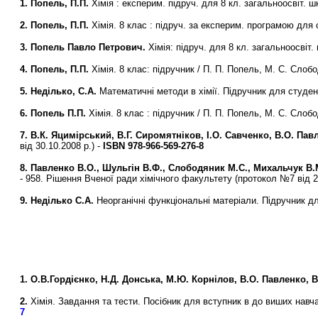
1. Попель, П.П.
Хімія : експерим. підруч. для 8 кл. загальноосвіт. ш
2. Попель, П.П.
Хімія. 8 клас : підруч. за експерим. програмою для с
3. Попель Павло Петрович.
Хімія: підруч. для 8 кл. загальноосвіт.
4. Попель, П.П.
Хімія. 8 клас: підручник / П. П. Попель, М. С. Слобод
5. Неділько, С.А.
Математичні методи в хімії. Підручник для студент
6. Попель П.П.
Хімія. 8 клас : підручник / П. П. Попель, М. С. Слобод
7. В.К. Яцимірський, В.Г. Сиромятніков, І.О. Савченко, В.О. Па
від 30.10.2008 р.)
-
ISBN 978-966-569-276-8
8. Павленко В.О., Шульгін В.Ф., Слободяник М.С., Михальчук В.М
- 958. Рішення Вченої ради хімічного факультету (протокол №7 від 2
9. Неділько С.А.
Неорганічні функціональні матеріали. Підручник дл
1. О.В.Гордієнко, Н.Д. Донська, М.Ю. Корнілов, В.О. Павленко, 
2.
Хімія. Завдання та тести. Посібник для вступник в до виших навч
7