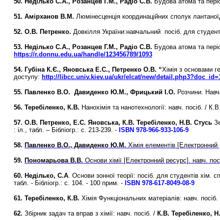
50. Неділько С.А., Розанцев Г.М., Радіо С.В.
Будова атома та періо
51. Амірханов В.М.
Люмінесценція координаційних сполук лантаноїді
52. О.В. Петренко.
Довкілля України:навчальний посіб. для студентів
53.
Неділько С.А.,
Розанцев Г.М., Радіо С.В.
Будова атома та періо
https://r.donnu.edu.ua/handle/123456789/1093
54.
Губіна К.Є., Яновська Е.С., Петренко О.В. “
Хімія з основами г
доступу:
http://libcc.univ.kiev.ua/ukr/elcat/new/detail.php3?doc_id
55. Павленко В.О. Давиденко Ю.М., Фрицький І.О.
Розчини. Навч
56. Теребіленко, К.В.
Нанохімія та нанотехнології: навч. посіб. / К.В
57. О.В. Петренко, Е.С. Яновська, К.В. Теребіленко, Н.В. Стусь
Зе
: іл., табл. – Бібліогр.: с. 213-239. -
ISBN 978-966-933-106-9
58.
Павленко В.О., Давиденко Ю.М.
Хімія елементів [Електронний р
59.
Пономарьова В.В.
Основи хімії [Електронний ресурс]. навч. пос
60. Неділько, С.А
. Основи зонної теорії: посіб. для студентів хім. сп
табл. - Бібліогр.: с. 104. - 100 прим. -
ISBN 978-617-8049-08-9
61. Теребіленко, К.В.
Хімія Функціональних матеріалів: навч. посіб. /
62.
Збірник задач та вправ з хімії: навч. посіб. /
К.В. Теребіленко, 